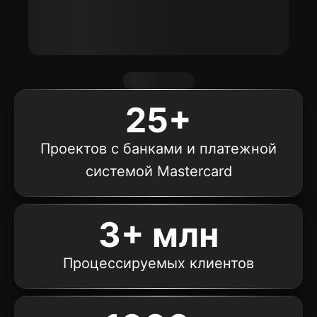
области лояльности для
предприятий торговли
25+
Проектов с банками и платежной
системой Mastercard
3+ млн
White – label интерфейспрограммы лояльности,
бесшовно интегрируемый в мобильное
Процессируемых клиентов
приложение банка и интернет – банкинг